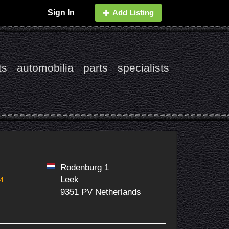
Sign In
Add Listing
ts
automobilia
parts
specialists
Rodenburg 1
Leek
4
9351 PV Netherlands