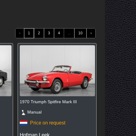
‹
1
2
3
4
...
10
›
1970 Triumph Spitfire Mark III
Manual
Price on request
Hofman Leek