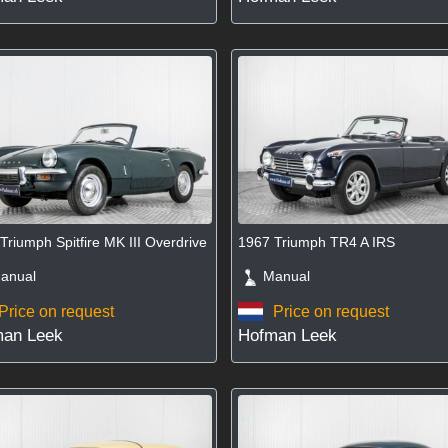
Triumph Spitfire MK III Overdrive
1967 Triumph TR4 A IRS
nual
Manual
Price on request
Price on request
an Leek
Hofman Leek