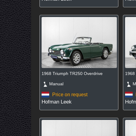
1968 Triumph TR250 Overdrive
1968 
Manual
Ma
Price on request
Hofman Leek
Hofm