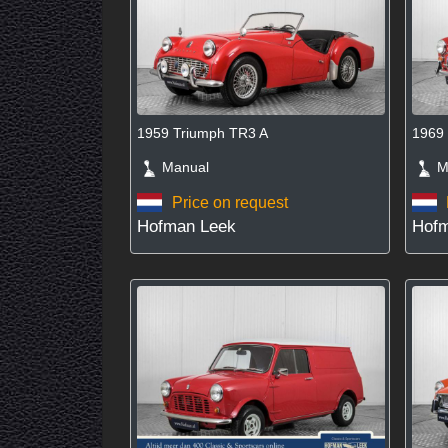
1959 Triumph TR3 A
1969 
Manual
Ma
Price on request
Hofman Leek
Hofm