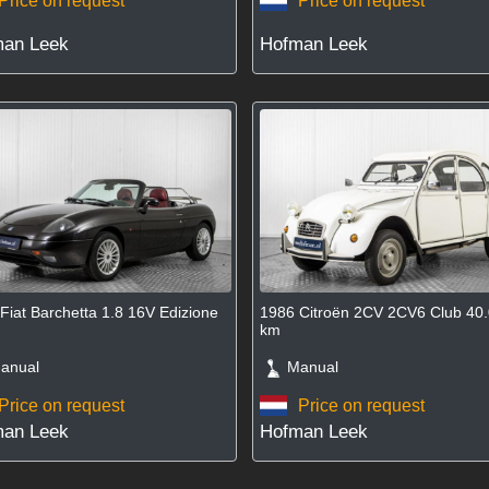
Price on request
Price on request
an Leek
Hofman Leek
Fiat Barchetta 1.8 16V Edizione
1986 Citroën 2CV 2CV6 Club 40
km
nual
Manual
Price on request
Price on request
an Leek
Hofman Leek