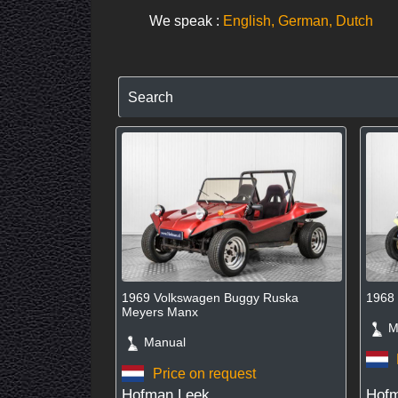
We speak :
English, German, Dutch
Search
1969 Volkswagen Buggy Ruska
1968
Meyers Manx
Ma
Manual
Price on request
Hofman Leek
Hofm