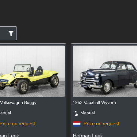
 Volkswagen Buggy
1953 Vauxhall Wyvern
nual
Manual
Price on request
Price on request
an Leek
Hofman Leek