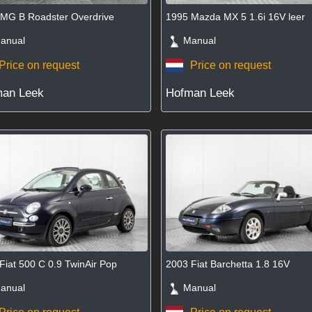
MG B Roadster Overdrive
1995 Mazda MX 5 1.6i 16V leer
nual
Manual
Price on request
Price on request
an Leek
Hofman Leek
Fiat 500 C 0.9 TwinAir Pop
2003 Fiat Barchetta 1.8 16V
nual
Manual