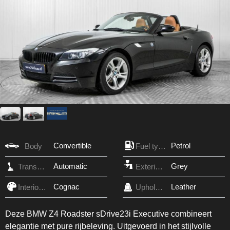
Convertible
Petrol
Body
Fuel type
Automatic
Grey
Transmission
Exterior Color
Cognac
Leather
Interior Color
Upholstery
Deze BMW Z4 Roadster sDrive23i Executive combineert
elegantie met pure rijbeleving. Uitgevoerd in het stijlvolle