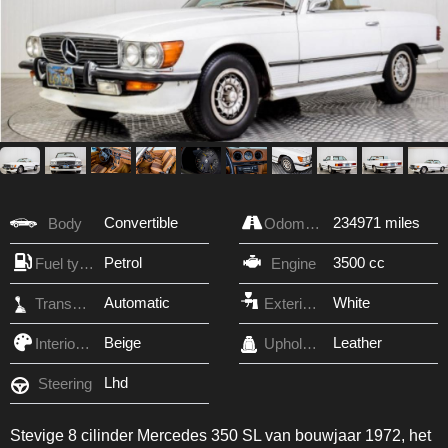
Convertible
234971 miles
Body
Odometer
Petrol
3500 cc
Fuel type
Engine
Automatic
White
Transmission
Exterior Color
Beige
Leather
Interior Color
Upholstery
Lhd
Steering
Stevige 8 cilinder Mercedes 350 SL van bouwjaar 1972, het